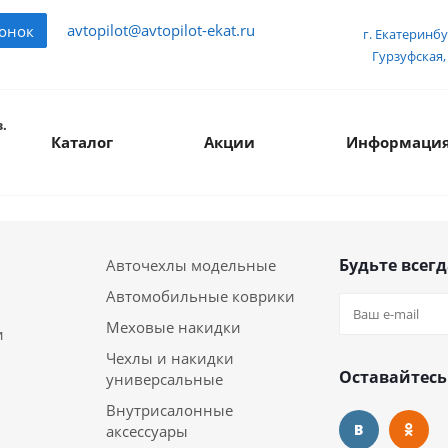
avtopilot@avtopilot-ekat.ru
вонок
г. Екатеринбу
Гурзуфская, 
.
Каталог
Акции
Информаци
Будьте всегд
Авточехлы модельные
Автомобильные коврики
Меховые накидки
и
Чехлы и накидки
Оставайтесь
универсальные
Внутрисалонные
аксессуары