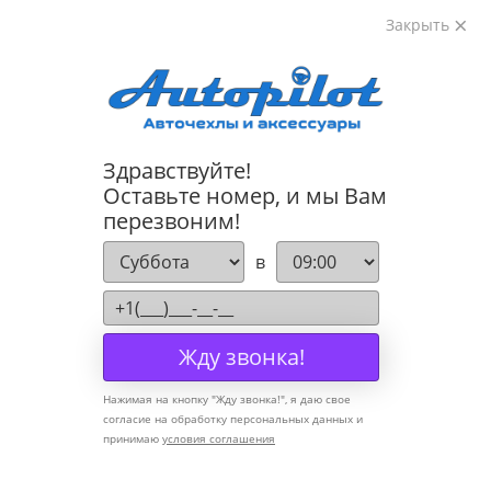
Закрыть
8-800-222-72-84
Здравствуйте!
Cannot find 'models' template with page 'detail'
Оставьте номер, и мы Вам
перезвоним!
Компания
в
О компании
Политика конфиденциальности
Жду звонка!
Оптовикам
Нажимая на кнопку "
Жду звонка!
", я даю свое
Информация
согласие на обработку персональных данных и
принимаю
условия соглашения
Условия оплаты
Условия доставки