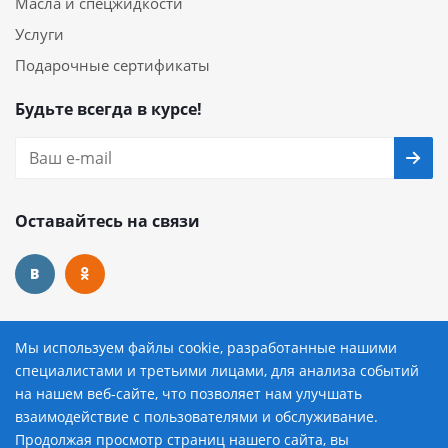
Масла и спецжидкости
Услуги
Подарочные сертификаты
Будьте всегда в курсе!
Оставайтесь на связи
Наши контакты
Мы используем файлы cookie, разработанные нашими
специалистами и третьими лицами, для анализа событий
8 (800) 222-72-84
на нашем веб-сайте, что позволяет нам улучшать
взаимодействие с пользователями и обслуживание.
avtopilot@avtopilot-ekat.ru
Продолжая просмотр страниц нашего сайта, вы