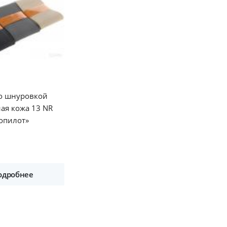
со шнуровкой
ая кожа 13 NR
опилот»
одробнее