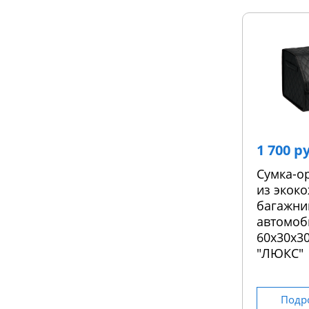
1 700 р
Сумка-о
из экоко
багажни
автомоб
60х30х30
"ЛЮКС"
Подр