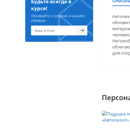
Описан
Будьте всегда в
курсе!
Узнавайте о скидках и акциях
Авточех
первым
обновит
материа
человек
Автомоб
облегаю
для сти
Персон