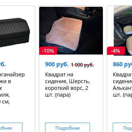
-10%
-4%
уб.
900 руб.
860 ру
1 000 руб.
рганайзер
Квадрат на
Квадра
жи в
сидение, Шерсть,
сидени
к
короткий ворс, 2
Алькант
иля,
шт. (пара)
шт. (па
 см,
обнее
Подробнее
Под