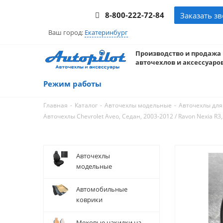
8-800-222-72-84
Заказать з
Ваш город:
Екатеринбург
Производство и продажа
авточехлов и аксессуаров
Режим работы
-
-
-
Главная
Каталог
Авточехлы модельные
Авточехлы для 
Авточехлы Chevrolet Aveo, Седан, 2003-2012 / Ravon Nexia R
Авточехлы
модельные
Автомобильные
коврики
Меховые накидки на