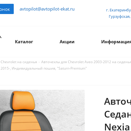
avtopilot@avtopilot-ekat.ru
вонок
г. Екатеринбу
Гурзуфская, 
.
Каталог
Акции
Информаци
-
Chevrolet на сиденья
Авточехлы для Chevrolet Aveo 2003-2012 на сидень
3, 2015-, Индивидуальный пошив, "Saturn-Premium"
Авточ
Седан
Nexia 