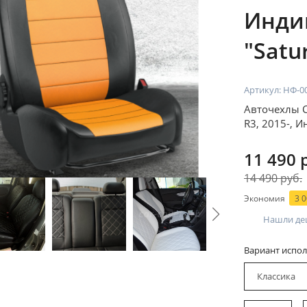
Инди
"Satu
Артикул:
НФ-0
Авточехлы Ch
R3, 2015-, 
11 490 
14 490 руб.
Экономия
3 0
Нашли де
Вариант испол
Классика