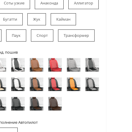
Соты узкие
Анаконда
Аллигатор
Бугатти
Жук
Кайман
Паук
Спорт
Трансформер
нд. пошив
сполнение Автопилот