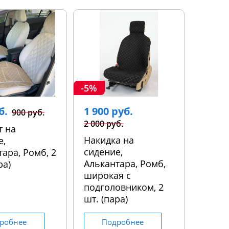
-5%
б.
1 900 руб.
900 руб.
2 000 руб.
т на
Накидка на
е,
сидение,
ара, Ромб, 2
Алькантара, Ромб,
ра)
широкая с
подголовником, 2
шт. (пара)
робнее
Подробнее