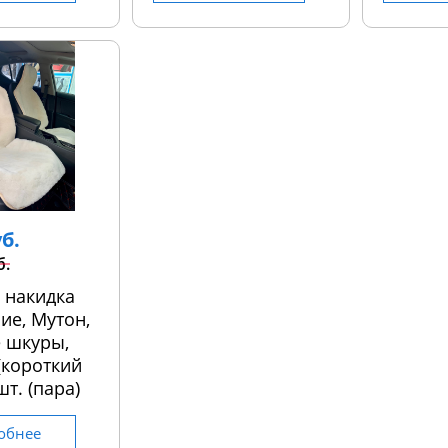
уб.
б.
 накидка
ие, Мутон,
 шкуры,
 (короткий
шт. (пара)
обнее