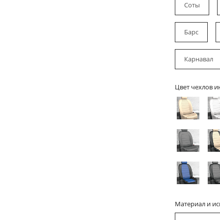
Соты
Барс
Карнавал
Цвет чехлов и
Материал и и