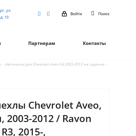
рг, ул.
Войти
Поиск
д. 19
я
Партнерам
Контакты
-
-
я
Авточехлы для Chevrolet Aveo Sd 2003-2012 на сиденья
ехлы Chevrolet Aveo,
, 2003-2012 / Ravon
R3, 2015-,