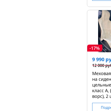
-17%
9 990 р
12 000 ру
Меховая
на сиден
цельные
класс А,
ворс), 2 
Подр