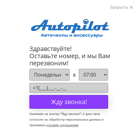
Закрыть
8-800-222-72-84
Здравствуйте!
Летние накидки Квадраты на сидения универсальные
Оставьте номер, и мы Вам
перезвоним!
в
Жду звонка!
Нажимая на кнопку "
Жду звонка!
", я даю свое
согласие на обработку персональных данных и
принимаю
условия соглашения