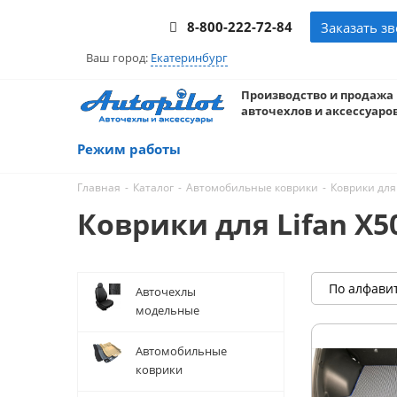
8-800-222-72-84
Заказать з
Ваш город:
Екатеринбург
Производство и продажа
авточехлов и аксессуаров
Режим работы
-
-
-
Главная
Каталог
Автомобильные коврики
Коврики для 
Коврики для Lifan X50
По алфави
Авточехлы
модельные
Автомобильные
коврики