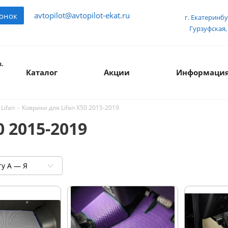
avtopilot@avtopilot-ekat.ru
вонок
г. Екатеринбу
Гурзуфская, 
.
Каталог
Акции
Информаци
-
Коврики для Lifan X50 2015-2019
Lifan
 2015-2019
ту А — Я