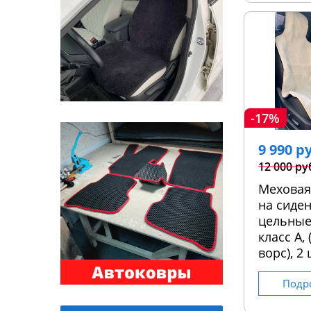
-17%
9 990 р
12 000 ру
Меховая
на сиден
цельные
класс А,
ворс), 2 
Подр