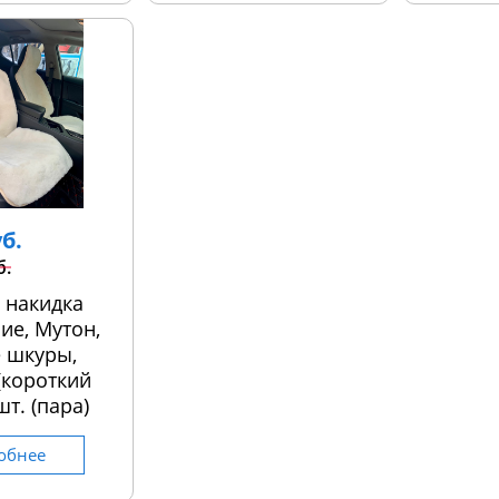
уб.
б.
 накидка
ие, Мутон,
 шкуры,
 (короткий
шт. (пара)
обнее