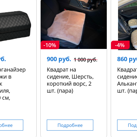
-10%
-4%
уб.
900 руб.
860 ру
1 000 руб.
рганайзер
Квадрат на
Квадра
жи в
сидение, Шерсть,
сидени
к
короткий ворс, 2
Алькант
иля,
шт. (пара)
шт. (па
 см,
обнее
Подробнее
Под