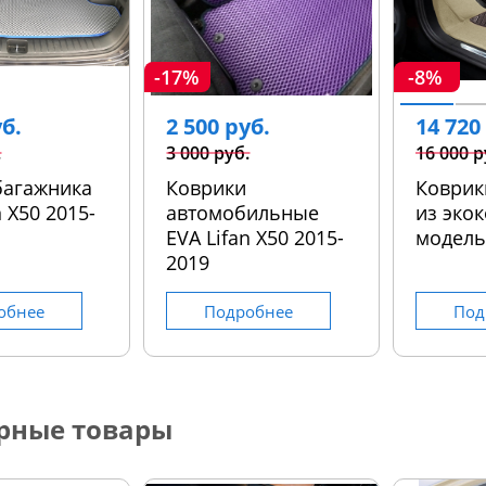
-17%
-8%
уб.
2 500 руб.
14 720
.
3 000 руб.
16 000 р
багажника
Коврики
Коврик
n X50 2015-
автомобильные
из экок
EVA Lifan X50 2015-
модел
2019
обнее
Подробнее
Под
рные товары