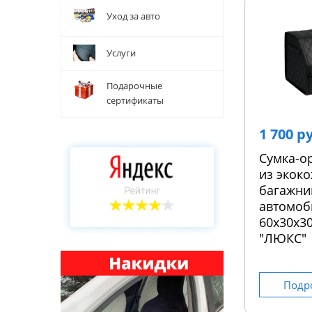
Уход за авто
Услуги
Подарочные
сертификаты
1 700 р
Сумка-о
из экоко
багажни
автомоб
60х30х30
"ЛЮКС"
Подр