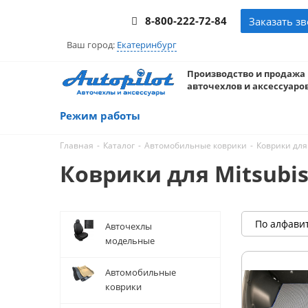
8-800-222-72-84
Заказать з
Ваш город:
Екатеринбург
Производство и продажа
авточехлов и аксессуаров
Режим работы
-
-
-
Главная
Каталог
Автомобильные коврики
Коврики для 
Коврики для Mitsubish
По алфави
Авточехлы
модельные
Автомобильные
коврики