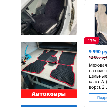
-17%
9 990 р
12 000 ру
Меховая
на сиден
цельные
класс А,
ворс), 2 
Подр