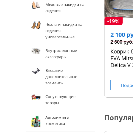
Меховые накидки на
сидения
-19%
Чехлы и накидки на
сидения
2 100 р
универсальные
2 600 руб
Внутрисалонные
Коврик 
аксессуары
EVA Mits
Delica V
Внешние
дополнительные
элементы
Подр
Сопутствующие
товары
Популя
Автохимия и
косметика