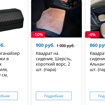
-10%
-4%
уб.
900 руб.
860 ру
1 000 руб.
рганайзер
Квадрат на
Квадра
жи в
сидение, Шерсть,
сидени
к
короткий ворс, 2
Алькант
иля,
шт. (пара)
шт. (па
 см,
обнее
Подробнее
Под