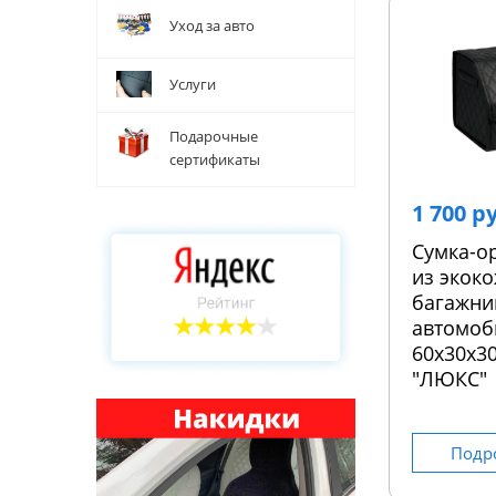
Уход за авто
Услуги
Подарочные
сертификаты
1 700 р
Сумка-о
из экоко
багажни
автомоб
60х30х30
"ЛЮКС"
Подр