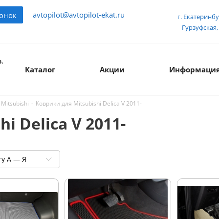
avtopilot@avtopilot-ekat.ru
вонок
г. Екатеринбу
Гурзуфская, 
.
Каталог
Акции
Информаци
-
Коврики для Mitsubishi Delica V 2011-
Mitsubishi
i Delica V 2011-
ту А — Я