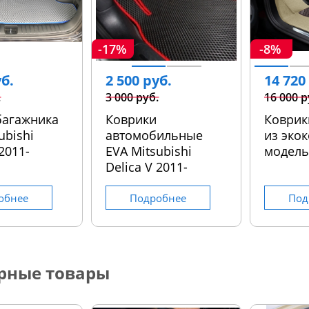
-17%
-8%
уб.
2 500 руб.
14 720
.
3 000 руб.
16 000 р
багажника
Коврики
Коврик
ubishi
автомобильные
из экок
 2011-
EVA Mitsubishi
модел
Delica V 2011-
обнее
Подробнее
Под
рные товары