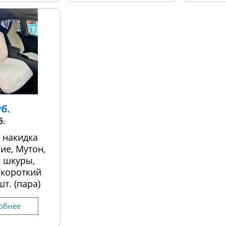
уб.
б.
 накидка
ие, Мутон,
 шкуры,
 (короткий
шт. (пара)
обнее