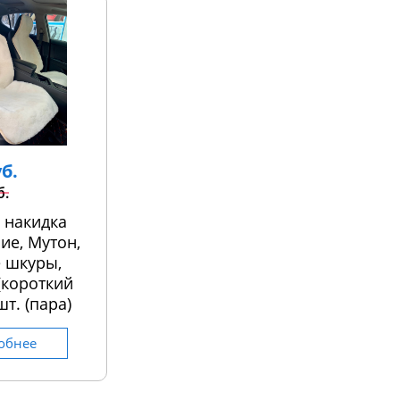
уб.
б.
 накидка
ие, Мутон,
 шкуры,
 (короткий
шт. (пара)
обнее