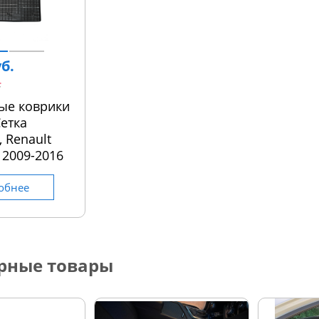
уб.
.
ые коврики
етка
, Renault
l 2009-2016
обнее
рные товары