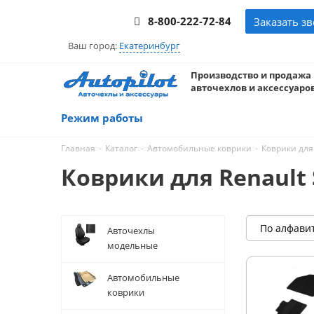
8-800-222-72-84
Заказать з
Ваш город:
Екатеринбург
Производство и продажа
авточехлов и аксессуаров
Режим работы
-
-
-
Главная
Каталог
Автомобильные коврики
Коврики для
Коврики для Renault S
По алфави
Авточехлы
модельные
Автомобильные
коврики