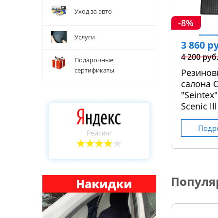
Уход за авто
-8%
Услуги
3 860 р
4 200 руб
Подарочные
сертификаты
Резинов
салона С
"Seintex"
Scenic ll
Подр
Популя