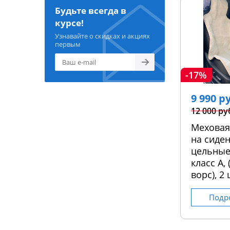
Будьте всегда в
курсе!
Узнавайте о скидках и акциях
первым
-17%
9 990 р
12 000 ру
Меховая
на сиден
цельные
класс А,
ворс), 2 
Подр