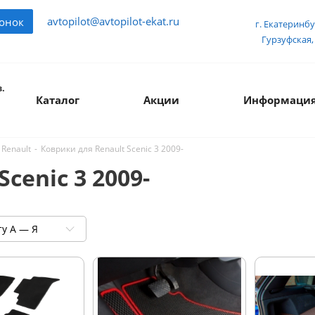
avtopilot@avtopilot-ekat.ru
вонок
г. Екатеринбу
Гурзуфская, 
.
Каталог
Акции
Информаци
-
Коврики для Renault Scenic 3 2009-
 Renault
cenic 3 2009-
ту А — Я