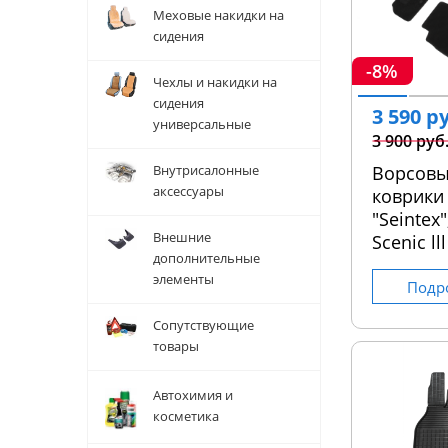
Меховые накидки на
сидения
-8%
Чехлы и накидки на
сидения
3 590 р
универсальные
3 900 руб
Внутрисалонные
Ворсовы
аксессуары
коврики
"Seintex"
Внешние
Scenic ll
дополнительные
элементы
Подр
Сопутствующие
товары
Автохимия и
косметика