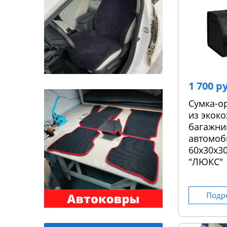
1 700 р
Сумка-о
из экоко
багажни
автомоб
60х30х30
"ЛЮКС"
Подр