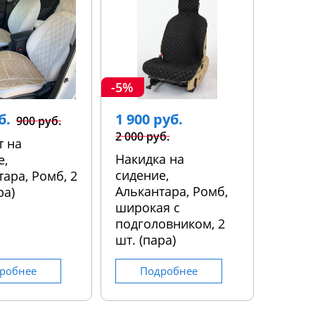
-5%
б.
1 900 руб.
900 руб.
2 000 руб.
т на
Накидка на
е,
сидение,
ара, Ромб, 2
Алькантара, Ромб,
ра)
широкая с
подголовником, 2
шт. (пара)
робнее
Подробнее