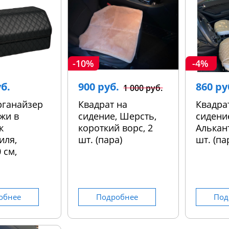
-10%
-4%
уб.
900 руб.
860 ру
1 000 руб.
рганайзер
Квадрат на
Квадра
жи в
сидение, Шерсть,
сидени
к
короткий ворс, 2
Алькант
иля,
шт. (пара)
шт. (па
 см,
обнее
Подробнее
Под