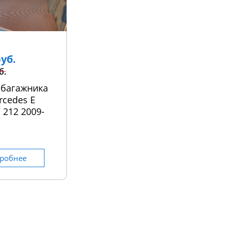
руб.
б.
 багажника
rcedes E
 212 2009-
робнее