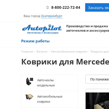
8-800-222-72-84
Заказать з
Ваш город:
Екатеринбург
Производство и продажа
авточехлов и аксессуаров
Режим работы
-
-
-
Главная
Каталог
Автомобильные коврики
Коврики для
Коврики для Mercedes
По пониж
Авточехлы
модельные
Автомобильные
коврики