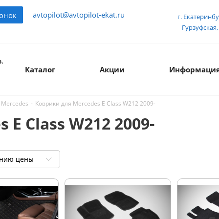
avtopilot@avtopilot-ekat.ru
вонок
г. Екатеринбу
Гурзуфская, 
.
Каталог
Акции
Информаци
-
Коврики для Mercedes E Class W212 2009-
 Mercedes
 E Class W212 2009-
ению цены