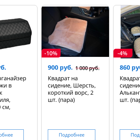
-10%
-4%
уб.
900 руб.
860 ру
1 000 руб.
рганайзер
Квадрат на
Квадра
жи в
сидение, Шерсть,
сидени
к
короткий ворс, 2
Алькант
иля,
шт. (пара)
шт. (па
 см,
обнее
Подробнее
Под