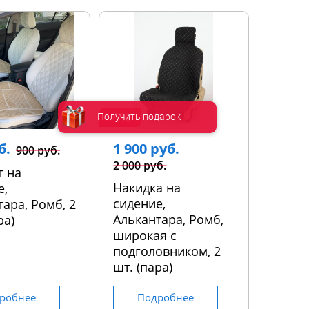
-5%
Получить подарок
б.
1 900 руб.
900 руб.
2 000 руб.
т на
Накидка на
е,
сидение,
ара, Ромб, 2
Алькантара, Ромб,
ра)
широкая с
подголовником, 2
шт. (пара)
робнее
Подробнее