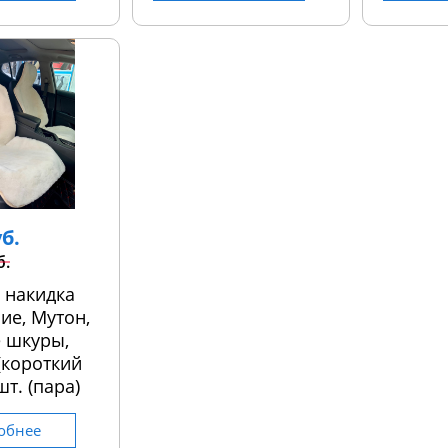
уб.
б.
 накидка
ие, Мутон,
 шкуры,
 (короткий
шт. (пара)
обнее