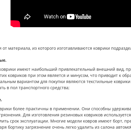
и от материала, из которого изготавливаются коврики подразде
ые.
коврики имеют наибольший привлекательный внешний вид, п
этих ковриков при этом является и минусом, что приводит к об
еальным вариантом для покупки являются текстильные коврики
ть в пол транспортного средства;
.
врики более практичны в применении. Они способны удерживать
грязнения. Для изготовления резиновых ковриков используется
лить срок эксплуатации. Многие модели ковров имеют борт, п
аря бортику загрязнение очень легко удалить из салона автомо