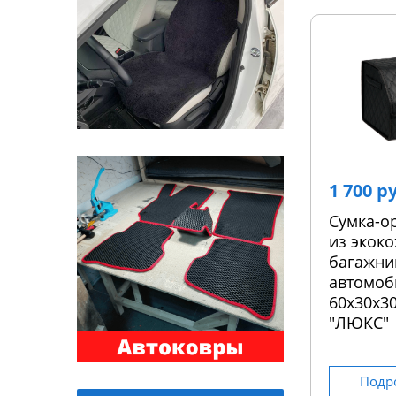
1 700 р
Сумка-о
из экоко
багажни
автомоб
60х30х30
"ЛЮКС"
Подр