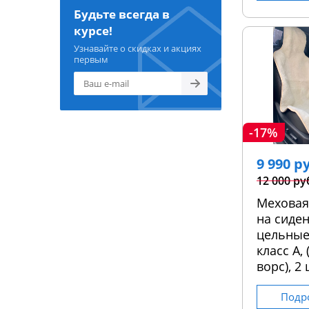
Будьте всегда в
курсе!
Узнавайте о скидках и акциях
первым
-17%
9 990 р
12 000 ру
Меховая
на сиден
цельные
класс А,
ворс), 2 
Подр