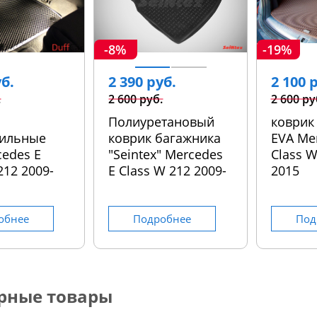
-8%
-19%
уб.
2 390 руб.
2 100 
.
2 600 руб.
2 600 ру
Полиуретановый
коврик
ильные
коврик багажника
EVA Me
cedes E
"Seintex" Mercedes
Class W
212 2009-
E Class W 212 2009-
2015
обнее
Подробнее
Под
рные товары