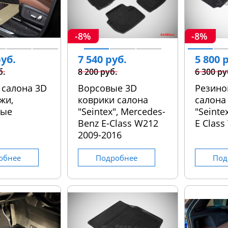
-8%
-8%
руб.
7 540 руб.
5 800 
б.
8 200 руб.
6 300 ру
 салона 3D
Ворсовые 3D
Резино
жи,
коврики салона
салона
ные
"Seintex", Mercedes-
"Seinte
Benz E-Class W212
E Class
2009-2016
обнее
Подробнее
Под